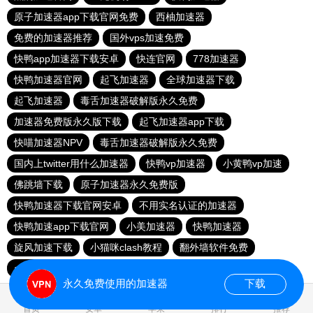
原子加速器app下载官网免费
西柚加速器
免费的加速器推荐
国外vps加速免费
快鸭app加速器下载安卓
快连官网
778加速器
快鸭加速器官网
起飞加速器
全球加速器下载
起飞加速器
毒舌加速器破解版永久免费
加速器免费版永久版下载
起飞加速器app下载
快喵加速器NPV
毒舌加速器破解版永久免费
国内上twitter用什么加速器
快鸭vp加速器
小黄鸭vp加速
佛跳墙下载
原子加速器永久免费版
快鸭加速器下载官网安卓
不用实名认证的加速器
快鸭加速app下载官网
小美加速器
快鸭加速器
旋风加速下载
小猫咪clash教程
翻外墙软件免费
apn加速器免费版下载
银河加速器ins免费永久
永久免费使用的加速器
下载
0.018501s
首页
安卓
苹果
排行
推荐