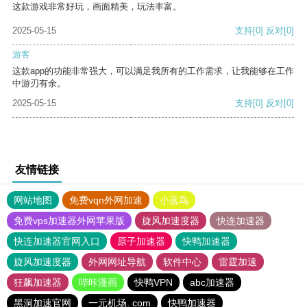
这款游戏非常好玩，画面精美，玩法丰富。
2025-05-15
支持
[0]
反对
[0]
游客
这款app的功能非常强大，可以满足我所有的工作需求，让我能够在工作
中游刃有余。
2025-05-15
支持
[0]
反对
[0]
友情链接
网站地图
免费vqn外网加速
小蓝鸟
免费vps加速器外网苹果版
旋风加速度器
快连加速器
快连加速器官网入口
原子加速器
快鸭加速器
旋风加速度器
外网网址导航
软件中心
雷霆加速
狂飙加速器
哔咔漫画
快鸭VPN
abc加速器
黑洞加速官网
一元机场. com
快鸭加速器