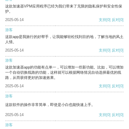
这款加速器VPM应用程序已经为我们带来了无限的隐私保护和安全性保
护。
2025-05-14
支持
[0]
反对
[0]
游客
这款app是我旅行的好帮手，让我能够轻松找到目的地，了解当地的风土
人情。
2025-05-14
支持
[0]
反对
[0]
游客
这款加速器app的功能有点单一，可以增加一些新功能。比如，可以增加
一个自动切换线路的功能，这样就可以根据网络情况自动选择最优的线
路，从而获得更好的加速效果。
2025-05-14
支持
[0]
反对
[0]
游客
这款软件的操作非常简单，即使是小白也能快速上手。
2025-05-14
支持
[0]
反对
[0]
游客