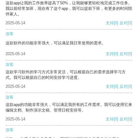
这款app让我的工作效率提高了50%，让我能够更轻松地完成工作任务。
我以前经常加班，现在有了这个app，我可以提前下班，有更多的时间陪
伴家人。
2025-05-14
支持
[0]
反对
[0]
游客
这款软件的功能非常强大，可以满足我日常使用的需求。
2025-05-14
支持
[0]
反对
[0]
游客
这款学习软件的学习方式非常灵活，可以根据自己的需求选择学习方
式。我可以根据自己的时间安排学习进度。
2025-05-14
支持
[0]
反对
[0]
游客
这款app的功能非常强大，可以满足我所有的工作需求。我可以使用它来
编辑文档、制作演示文稿、管理日程安排等。
2025-05-14
支持
[0]
反对
[0]
游客