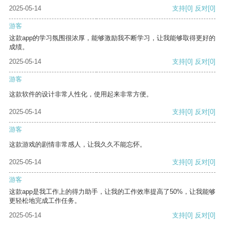
2025-05-14
支持
[0]
反对
[0]
游客
这款app的学习氛围很浓厚，能够激励我不断学习，让我能够取得更好的
成绩。
2025-05-14
支持
[0]
反对
[0]
游客
这款软件的设计非常人性化，使用起来非常方便。
2025-05-14
支持
[0]
反对
[0]
游客
这款游戏的剧情非常感人，让我久久不能忘怀。
2025-05-14
支持
[0]
反对
[0]
游客
这款app是我工作上的得力助手，让我的工作效率提高了50%，让我能够
更轻松地完成工作任务。
2025-05-14
支持
[0]
反对
[0]