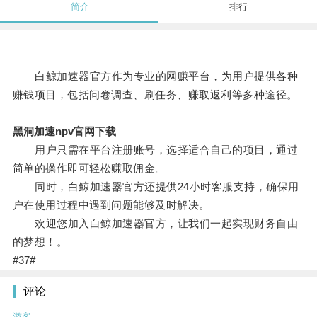
简介
排行
白鲸加速器官方作为专业的网赚平台，为用户提供各种
赚钱项目，包括问卷调查、刷任务、赚取返利等多种途径。
黑洞加速npv官网下载
用户只需在平台注册账号，选择适合自己的项目，通过
简单的操作即可轻松赚取佣金。
同时，白鲸加速器官方还提供24小时客服支持，确保用
户在使用过程中遇到问题能够及时解决。
欢迎您加入白鲸加速器官方，让我们一起实现财务自由
的梦想！。
#37#
评论
游客