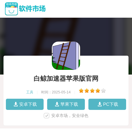
白鲸加速器苹果版官网
工具
|
时间：2025-05-14
|
安卓下载
苹果下载
PC下载
安卓市场，安全绿色