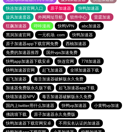
快连加速器官网入口
原子加速器
快鸭加速器
旋风加速度器
外网网址导航
软件中心
雷霆加速
狂飙加速器
哔咔漫画
快鸭VPN
abc加速器
黑洞加速官网
一元机场. com
快鸭加速器
原子加速器app下载官网免费
西柚加速器
免费的加速器推荐
国外vps加速免费
快鸭app加速器下载安卓
快连官网
778加速器
快鸭加速器官网
起飞加速器
全球加速器下载
起飞加速器
毒舌加速器破解版永久免费
加速器免费版永久版下载
起飞加速器app下载
快喵加速器NPV
毒舌加速器破解版永久免费
国内上twitter用什么加速器
快鸭vp加速器
小黄鸭vp加速
佛跳墙下载
原子加速器永久免费版
快鸭加速器下载官网安卓
不用实名认证的加速器