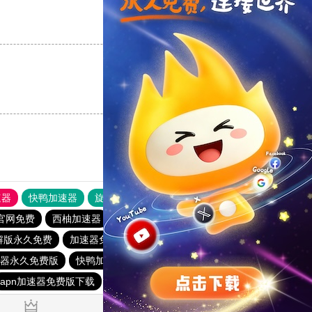
支持
[0]
反对
[0]
支持
[0]
反对
[0]
速器
快鸭加速器
旋风加速度器
外网网址导航
软件中心
官网免费
西柚加速器
免费的加速器推荐
国外vps加速免费
解版永久免费
加速器免费版永久版下载
起飞加速器app下载
器永久免费版
快鸭加速器下载官网安卓
apn加速器免费版下载
银河加速器ins免费永久