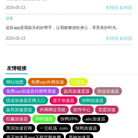
2025-05-13
支持
[0]
反对
[0]
游客
这款app是我娱乐的好帮手，让我能够放松身心，享受美好时光。
2025-05-13
支持
[0]
反对
[0]
友情链接
网站地图
免费vqn外网加速
小蓝鸟
免费vps加速器外网苹果版
旋风加速度器
快连加速器
快连加速器官网入口
原子加速器
快鸭加速器
旋风加速度器
外网网址导航
软件中心
雷霆加速
狂飙加速器
哔咔漫画
快鸭VPN
abc加速器
黑洞加速官网
一元机场. com
快鸭加速器
原子加速器app下载官网免费
西柚加速器