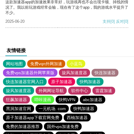
这款加速器app的加速效果非常好，玩游戏再也不会出现卡顿、掉线的情
况了。我以前玩游戏经常会输，现在有了这个app，我的游戏水平提升了
不少。
2025-06-20
支持
[0]
反对
[0]
友情链接
网站地图
免费vqn外网加速
小蓝鸟
免费vps加速器外网苹果版
旋风加速度器
快连加速器
快连加速器官网入口
原子加速器
快鸭加速器
旋风加速度器
外网网址导航
软件中心
雷霆加速
狂飙加速器
哔咔漫画
快鸭VPN
abc加速器
黑洞加速官网
一元机场. com
快鸭加速器
原子加速器app下载官网免费
西柚加速器
免费的加速器推荐
国外vps加速免费