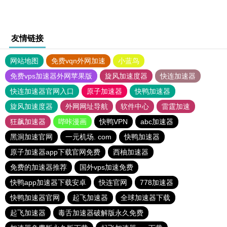
友情链接
网站地图
免费vqn外网加速
小蓝鸟
免费vps加速器外网苹果版
旋风加速度器
快连加速器
快连加速器官网入口
原子加速器
快鸭加速器
旋风加速度器
外网网址导航
软件中心
雷霆加速
狂飙加速器
哔咔漫画
快鸭VPN
abc加速器
黑洞加速官网
一元机场. com
快鸭加速器
原子加速器app下载官网免费
西柚加速器
免费的加速器推荐
国外vps加速免费
快鸭app加速器下载安卓
快连官网
778加速器
快鸭加速器官网
起飞加速器
全球加速器下载
起飞加速器
毒舌加速器破解版永久免费