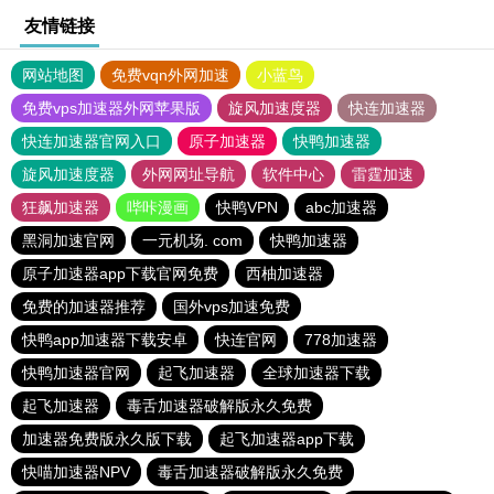
友情链接
网站地图
免费vqn外网加速
小蓝鸟
免费vps加速器外网苹果版
旋风加速度器
快连加速器
快连加速器官网入口
原子加速器
快鸭加速器
旋风加速度器
外网网址导航
软件中心
雷霆加速
狂飙加速器
哔咔漫画
快鸭VPN
abc加速器
黑洞加速官网
一元机场. com
快鸭加速器
原子加速器app下载官网免费
西柚加速器
免费的加速器推荐
国外vps加速免费
快鸭app加速器下载安卓
快连官网
778加速器
快鸭加速器官网
起飞加速器
全球加速器下载
起飞加速器
毒舌加速器破解版永久免费
加速器免费版永久版下载
起飞加速器app下载
快喵加速器NPV
毒舌加速器破解版永久免费