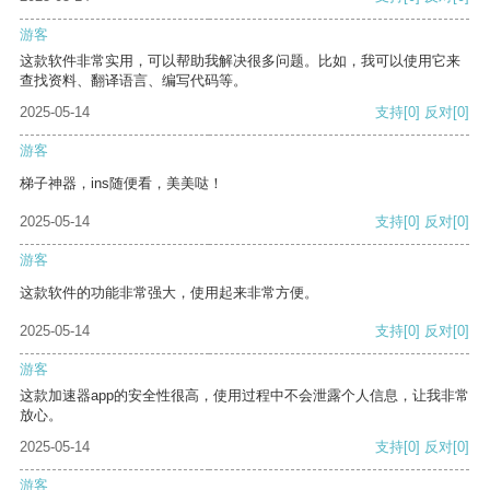
游客
这款软件非常实用，可以帮助我解决很多问题。比如，我可以使用它来
查找资料、翻译语言、编写代码等。
2025-05-14
支持
[0]
反对
[0]
游客
梯子神器，ins随便看，美美哒！
2025-05-14
支持
[0]
反对
[0]
游客
这款软件的功能非常强大，使用起来非常方便。
2025-05-14
支持
[0]
反对
[0]
游客
这款加速器app的安全性很高，使用过程中不会泄露个人信息，让我非常
放心。
2025-05-14
支持
[0]
反对
[0]
游客