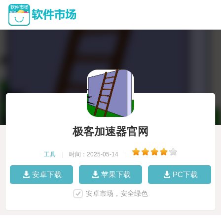
极客加速器官网
工具
|
时间：2025-05-14
|
安卓下载
苹果下载
PC下载
安卓市场，安全绿色