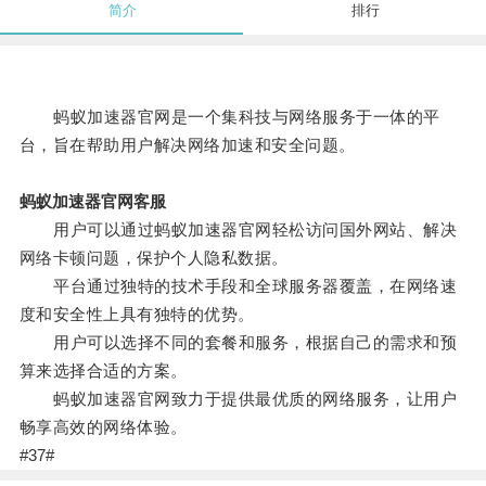
简介
排行
蚂蚁加速器官网是一个集科技与网络服务于一体的平
台，旨在帮助用户解决网络加速和安全问题。
蚂蚁加速器官网客服
用户可以通过蚂蚁加速器官网轻松访问国外网站、解决
网络卡顿问题，保护个人隐私数据。
平台通过独特的技术手段和全球服务器覆盖，在网络速
度和安全性上具有独特的优势。
用户可以选择不同的套餐和服务，根据自己的需求和预
算来选择合适的方案。
蚂蚁加速器官网致力于提供最优质的网络服务，让用户
畅享高效的网络体验。
#37#