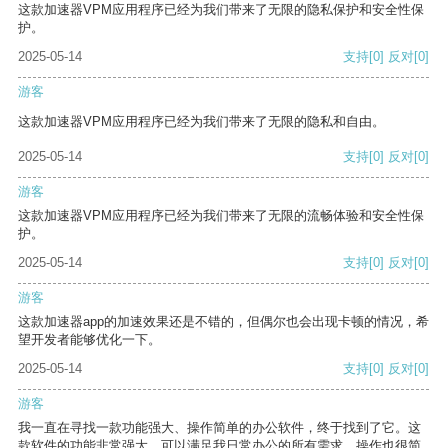
这款加速器VPM应用程序已经为我们带来了无限的隐私保护和安全性保
护。
2025-05-14
支持
[0]
反对
[0]
游客
这款加速器VPM应用程序已经为我们带来了无限的隐私和自由。
2025-05-14
支持
[0]
反对
[0]
游客
这款加速器VPM应用程序已经为我们带来了无限的流畅体验和安全性保
护。
2025-05-14
支持
[0]
反对
[0]
游客
这款加速器app的加速效果还是不错的，但偶尔也会出现卡顿的情况，希
望开发者能够优化一下。
2025-05-14
支持
[0]
反对
[0]
游客
我一直在寻找一款功能强大、操作简单的办公软件，终于找到了它。这
款软件的功能非常强大，可以满足我日常办公的所有需求。操作也很简