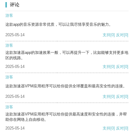
评论
游客
这款app的音乐资源非常优质，可以让我尽情享受音乐的魅力。
2025-05-14
支持
[0]
反对
[0]
游客
这款加速器app的加速效果一般，可以再提升一下，比如能够支持更多地
区的线路。
2025-05-14
支持
[0]
反对
[0]
游客
这款加速器VPM应用程序可以给你提供全球覆盖和最高安全性的连接。
2025-05-14
支持
[0]
反对
[0]
游客
这款加速器VPM应用程序可以给你提供最高速度和安全性的连接，并帮
助你在网络上自由移动。
2025-05-14
支持
[0]
反对
[0]